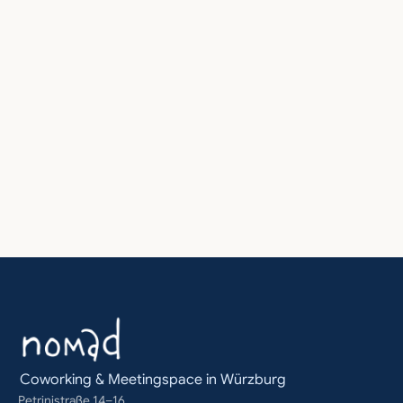
diese aktivität anfragen
Sag uns Wunschtermin und Teamgröße – wir 
kümmern uns um den Rest.
Jetzt anfragen
‹ Natur-Resilienz-Training
Digital Detox Workshop für bewus
Coworking & Meetingspace in Würzburg
Petrinistraße 14–16