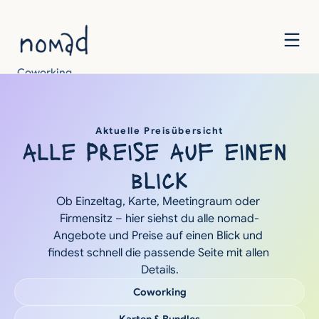
Coworking
Meeting & Events
Für Unternehmen
Preise
Know-How
Aktuelle Preisübersicht
alle Preise auf einen 
Über uns
Jetzt buchen
blick
Ob Einzeltag, Karte, Meetingraum oder 
Firmensitz – hier siehst du alle nomad-
Angebote und Preise auf einen Blick und 
findest schnell die passende Seite mit allen 
Details.
Coworking