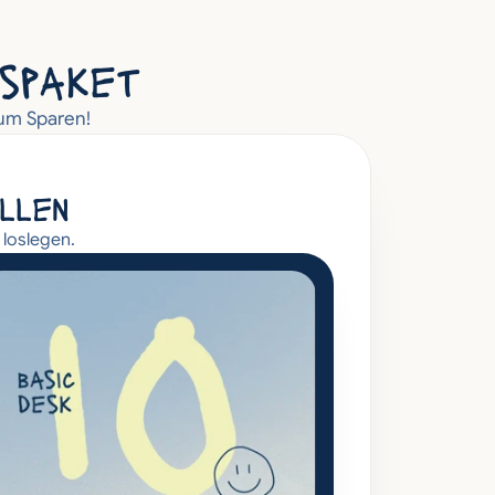
lspaket
zum Sparen!
ollen
 loslegen.