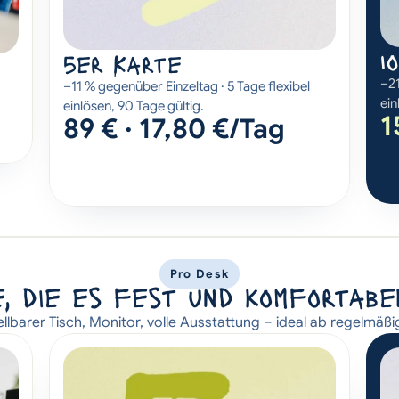
1
5er Karte
–21
–11 % gegenüber Einzeltag · 5 Tage flexibel 
ein
einlösen, 90 Tage gültig.
1
89 € · 17,80 €/Tag
Pro Desk
, die es fest und komfortab
lbarer Tisch, Monitor, volle Ausstattung – ideal ab regelmäß