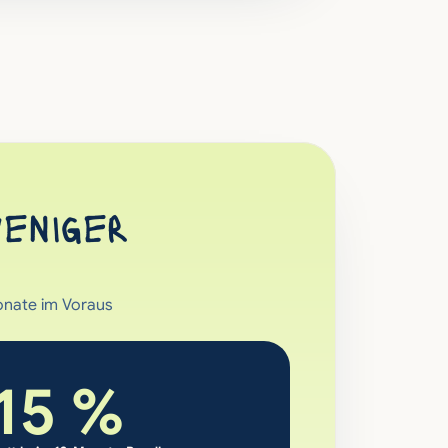
eniger 
nate im Voraus 
15 %