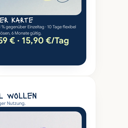
oer karte
 % gegenüber Einzeltag · 10 Tage flexibel 
lösen, 6 Monate gültig.
59 € · 15,90 €/Tag
el wollen
iger Nutzung.