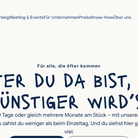
king
Meeting & Events
Für Unternehmen
Preise
Know-How
Über uns
Für alle, die öfter kommen
er du da bist, 
ünstiger wird’
0 Tage oder gleich mehrere Monate am Stück – mit unsere
 zahlst du weniger als beim Einzeltag. Und du siehst hier g
viel.