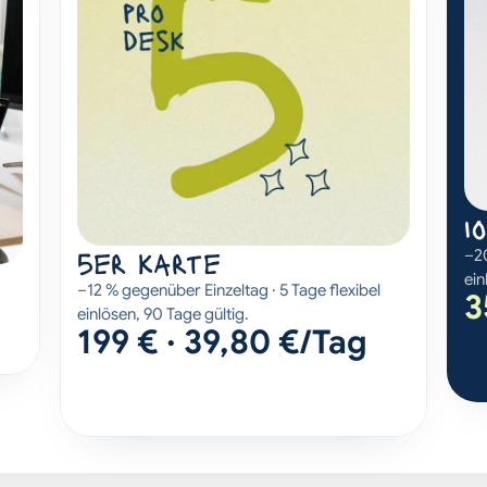
1
5er karte
–20
ein
–12 % gegenüber Einzeltag · 5 Tage flexibel 
3
einlösen, 90 Tage gültig.
199 € · 39,80 €/Tag