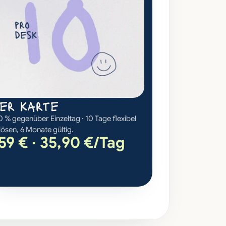
oer karte
 % gegenüber Einzeltag · 10 Tage flexibel 
lösen, 6 Monate gültig.
59 € · 35,90 €/Tag