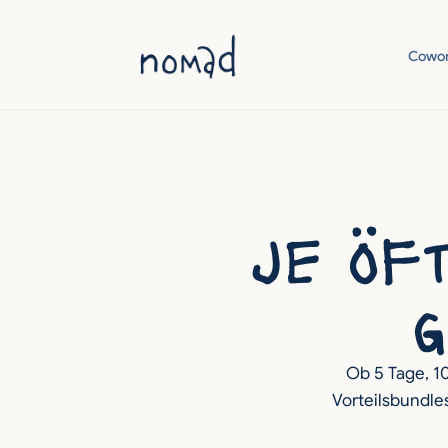
Cowor
je öft
g
Ob 5 Tage, 1
Vorteilsbundles