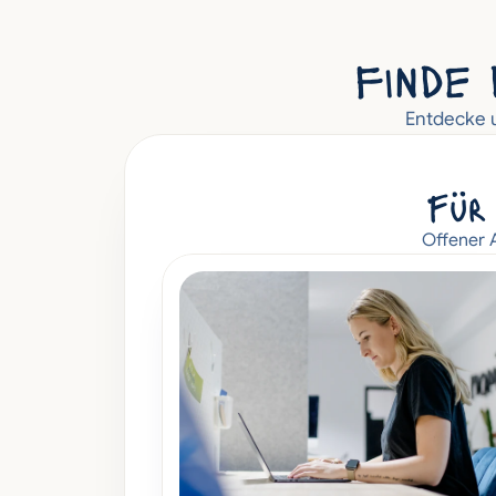
finde 
Entdecke u
Für 
Offener A