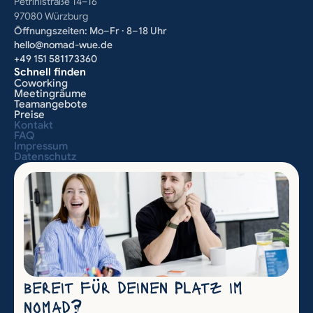
Petrinistraße 14–16
97080 Würzburg
Öffnungszeiten: Mo–Fr · 8–18 Uhr
hello@nomad-wue.de
+49 151 581173360
Schnell finden
Coworking
Meetingräume
Teamangebote
Preise
Kontakt
FAQ
Impressum
Datenschutz
bereit für deinen Platz im 
nomad?