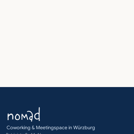
diese aktivität anfragen
Sag uns Wunschtermin und Teamgröße – wir 
kümmern uns um den Rest.
Jetzt anfragen
‹ Stressmanagement und Resilienz Workshop
Workshop für b
Coworking & Meetingspace in Würzburg