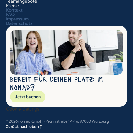
Teamangebote
Preise
Kontakt
FAQ
Impressum
Datenschutz
bereit für deinen Platz im 
nomad?
Jetzt buchen
Cookie Settings
© 2026 nomad GmbH · Petrinistraße 14-16, 97080 Würzburg
Zurück nach oben ↑